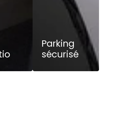
Parking
tio
sécurisé
e