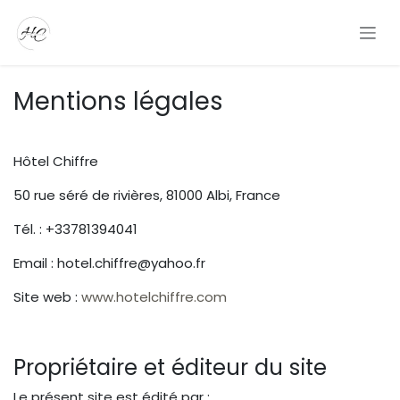
Se rendre au contenu
Mentions légales
Hôtel Chiffre
50 rue séré de rivières, 81000 Albi, France
Tél. : +33781394041
Email : hotel.chiffre@yahoo.fr
Site web :
www.hotelchiffre.com
Propriétaire et éditeur du site
Le présent site est édité par :