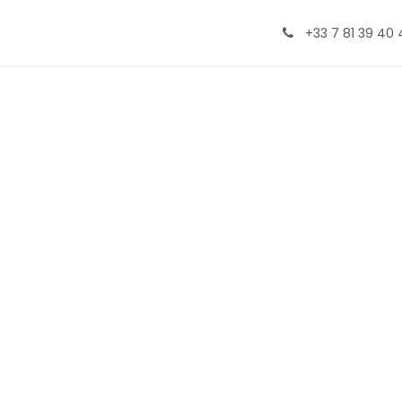
ormations
+33 7 81 39 40 